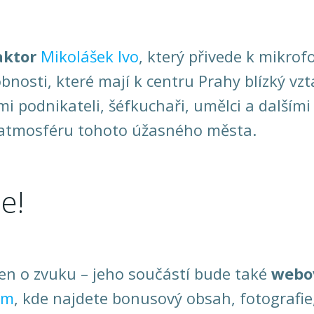
aktor
Mikolášek Ivo
, který přivede k mikrof
bnosti, které mají k centru Prahy blízký vzt
i podnikateli, šéfkuchaři, umělci a dalšími
 atmosféru tohoto úžasného města.
e!
en o zvuku – jeho součástí bude také
webo
am
, kde najdete bonusový obsah, fotografie