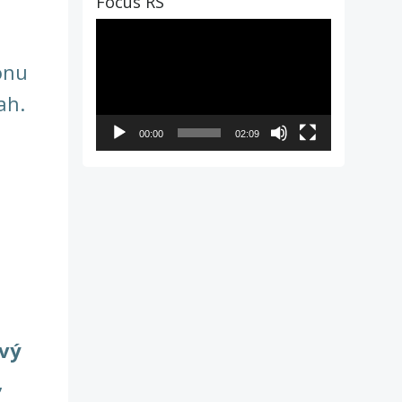
Focus RS
Video
přehrávač
onu
ah.
00:00
02:09
vý
,