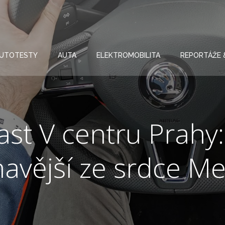
UTOTESTY
AUTA
ELEKTROMOBILITA
REPORTÁŽE 
st V centru Prahy:
mavější ze srdce Me