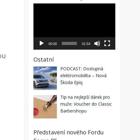
Video
přehrávač
00:00
01:54
ou
Ostatní
PODCAST: Dostupná
elektromobilita – Nová
Škoda Epiq
Tip na nejlepší dárek pro
muže: Voucher do Classic
Barbershopu
Představení nového Fordu