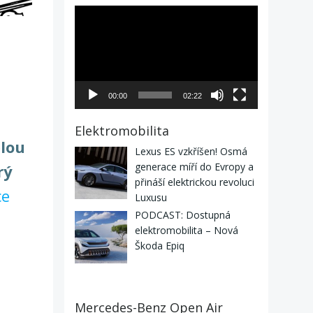
Video
přehrávač
00:00
02:22
Elektromobilita
ělou
Lexus ES vzkříšen! Osmá
generace míří do Evropy a
rý
přináší elektrickou revoluci
ce
Luxusu
PODCAST: Dostupná
elektromobilita – Nová
Škoda Epiq
Mercedes-Benz Open Air