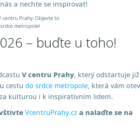
 nás a nechte se inspirovat!
2026 – buďte u toho!
odcastu
V centru Prahy
, který odstartuje již
ou cestu
do srdce metropole
, která vám ote
za kulturou i k inspirativním lidem.
vštivte
VcentruPrahy.cz
a nalaďte se na