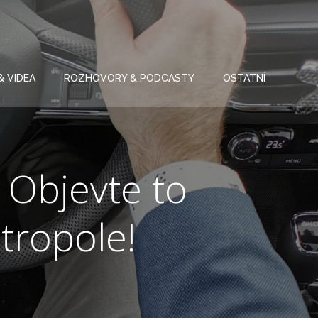
& VIDEA
ROZHOVORY & PODCASTY
OSTATNÍ
 Objevte to
tropole!