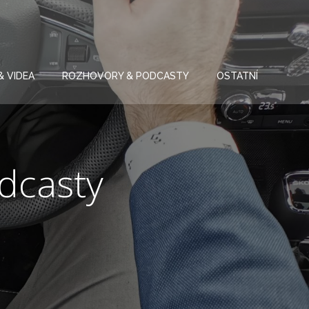
& VIDEA
ROZHOVORY & PODCASTY
OSTATNÍ
dcasty