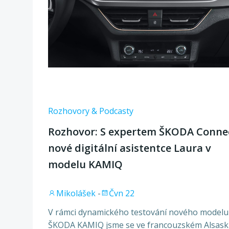
Rozhovory & Podcasty
Rozhovor: S expertem ŠKODA Conne
nové digitální asistentce Laura v
modelu KAMIQ
Mikolášek
-
Čvn 22
V rámci dynamického testování nového modelu
ŠKODA KAMIQ jsme se ve francouzském Alsas