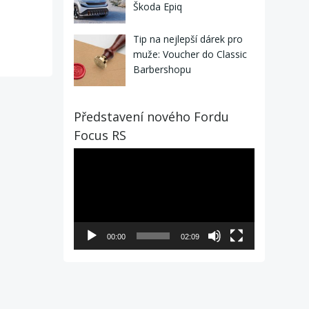
Škoda Epiq
Tip na nejlepší dárek pro
muže: Voucher do Classic
Barbershopu
Představení nového Fordu
Focus RS
Video
přehrávač
00:00
02:09