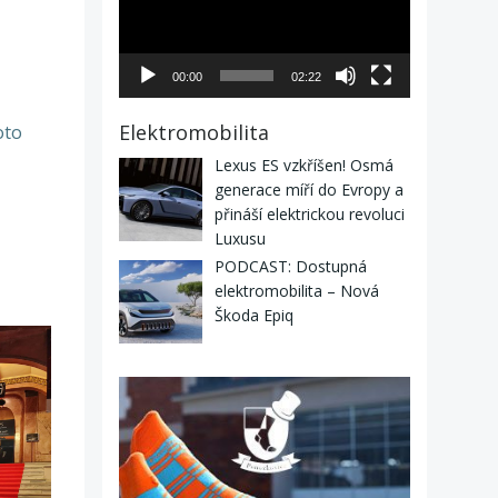
00:00
02:22
Elektromobilita
oto
Lexus ES vzkříšen! Osmá
generace míří do Evropy a
přináší elektrickou revoluci
Luxusu
PODCAST: Dostupná
elektromobilita – Nová
Škoda Epiq