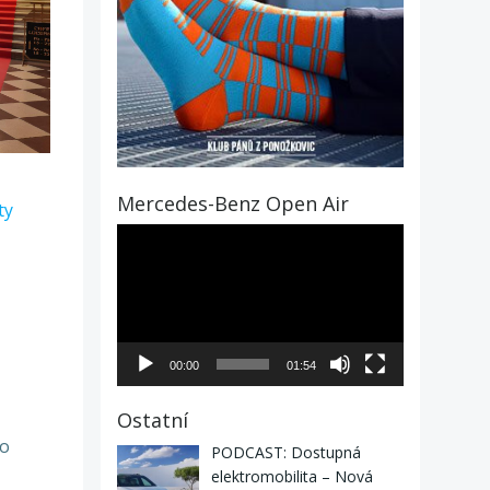
Mercedes-Benz Open Air
ty
Video
přehrávač
00:00
01:54
Ostatní
ho
PODCAST: Dostupná
elektromobilita – Nová