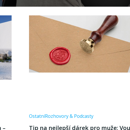
Ostatní
Rozhovory & Podcasty
 –
Tip na nejlepší dárek pro muže: Vo