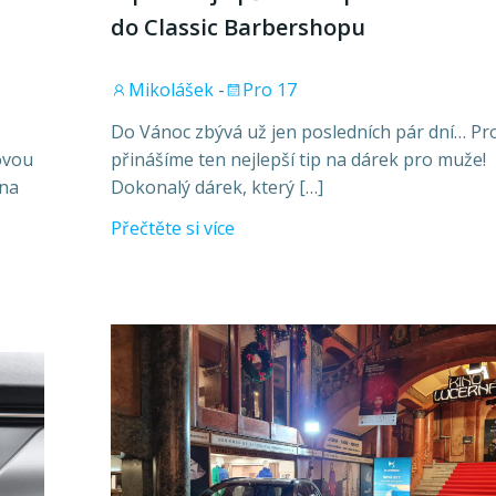
do Classic Barbershopu
Mikolášek
-
Pro 17
Do Vánoc zbývá už jen posledních pár dní… Pr
ovou
přinášíme ten nejlepší tip na dárek pro muže!
ena
Dokonalý dárek, který […]
Přečtěte si více