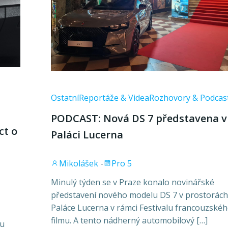
Ostatní
Reportáže & Videa
Rozhovory & Podcas
PODCAST: Nová DS 7 představena v
ct o
Paláci Lucerna
Mikolášek
-
Pro 5
Minulý týden se v Praze konalo novinářské
představení nového modelu DS 7 v prostorách
Paláce Lucerna v rámci Festivalu francouzské
filmu. A tento nádherný automobilový […]
ku