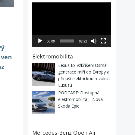
Video
přehrávač
00:00
02:22
vý
Elektromobilita
aven
Lexus ES vzkříšen! Osmá
az
generace míří do Evropy a
přináší elektrickou revoluci
Luxusu
PODCAST: Dostupná
elektromobilita – Nová
Škoda Epiq
Mercedes-Benz Open Air