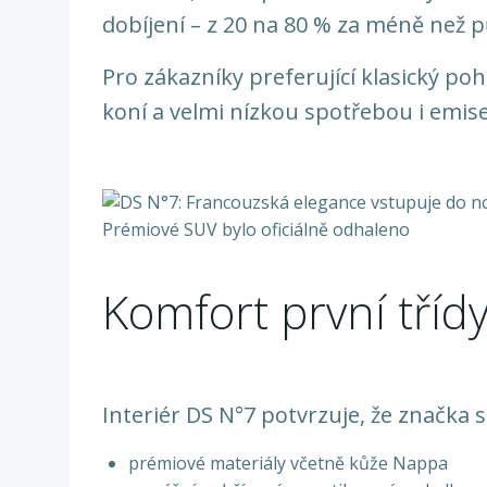
dobíjení – z 20 na 80 % za méně než p
Pro zákazníky preferující klasický po
koní a velmi nízkou spotřebou i emis
Komfort první tříd
Interiér DS N°7 potvrzuje, že značka st
prémiové materiály včetně kůže Nappa