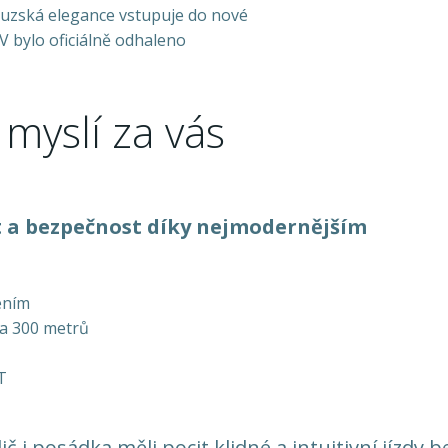
 myslí za vás
t a bezpečnost díky nejmodernějším
ením
na 300 metrů
T
č i posádka měli pocit klidné a intuitivní jízdy b