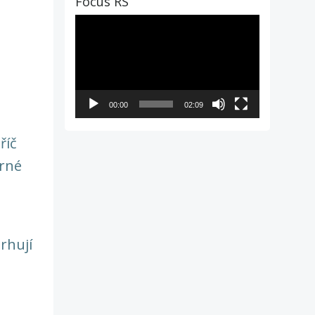
Focus RS
Video
přehrávač
00:00
02:09
říč
trné
rhují