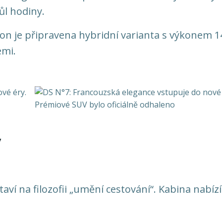
ůl hodiny.
hon je připravena hybridní varianta s výkonem 1
emi.
y
aví na filozofii „umění cestování“. Kabina nabízí