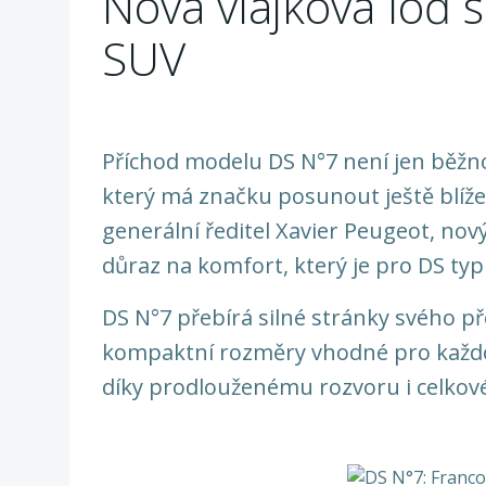
Nová vlajková loď
SUV
Příchod modelu DS N°7 není jen běžn
který má značku posunout ještě blíže
generální ředitel Xavier Peugeot, nov
důraz na komfort, který je pro DS typ
DS N°7 přebírá silné stránky svého p
kompaktní rozměry vhodné pro každod
díky prodlouženému rozvoru i celkové