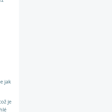
e jak
 což je
hlé