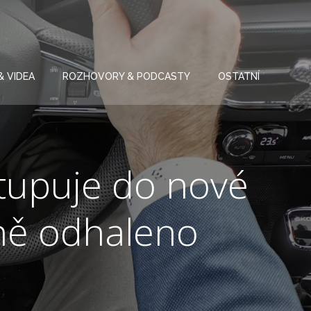
& VIDEA
ROZHOVORY & PODCASTY
OSTATNÍ
tupuje do nové
lně odhaleno