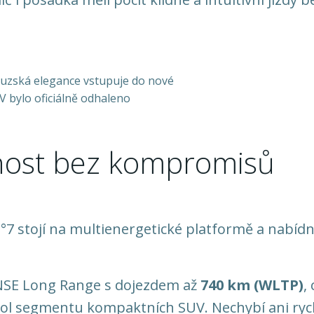
nost bez kompromisů
°7 stojí na multienergetické platformě a nabídn
ENSE Long Range s dojezdem až
740 km (WLTP)
,
hol segmentu kompaktních SUV. Nechybí ani ryc