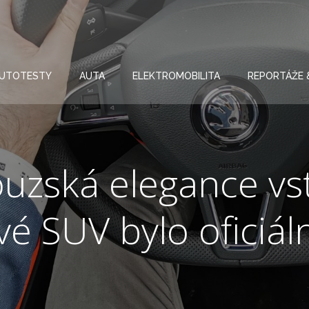
UTOTESTY
AUTA
ELEKTROMOBILITA
REPORTÁŽE 
ouzská elegance vs
vé SUV bylo oficiá