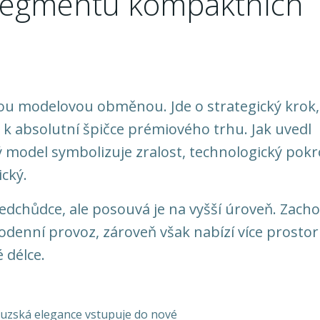
 segmentu kompaktních
ou modelovou obměnou. Jde o strategický krok,
 k absolutní špičce prémiového trhu. Jak uvedl
ý model symbolizuje zralost, technologický pokr
ický.
ředchůdce, ale posouvá je na vyšší úroveň. Zach
enní provoz, zároveň však nabízí více prosto
 délce.