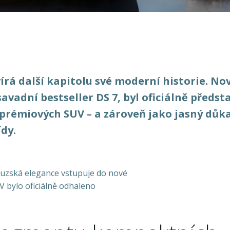
rá další kapitolu své moderní historie. No
vadní bestseller DS 7, byl oficiálně předst
prémiových SUV – a zároveň jako jasný důk
dy.