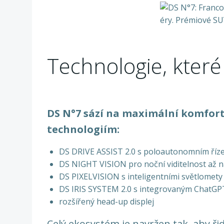
Technologie, které
DS N°7 sází na maximální komfor
technologiím:
DS DRIVE ASSIST 2.0 s poloautonomním říz
DS NIGHT VISION pro noční viditelnost až 
DS PIXELVISION s inteligentními světlomety
DS IRIS SYSTEM 2.0 s integrovaným ChatGP
rozšířený head-up displej
Celý ekosystém je navržen tak, aby řidi