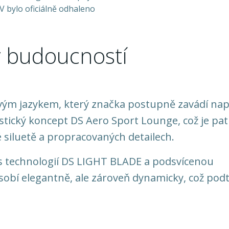
ý budoucností
vým jazykem, který značka postupně zavádí nap
istický koncept DS Aero Sport Lounge, což je pa
siluetě a propracovaných detailech.
s technologií DS LIGHT BLADE a podsvícenou
í elegantně, ale zároveň dynamicky, což podt