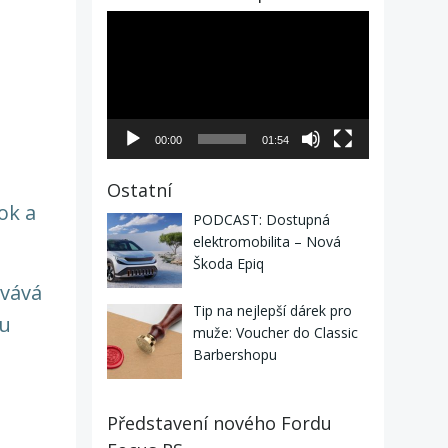
Video
přehrávač
00:00
01:54
Ostatní
ok a
PODCAST: Dostupná
elektromobilita – Nová
Škoda Epiq
ovává
Tip na nejlepší dárek pro
ru
muže: Voucher do Classic
Barbershopu
Představení nového Fordu